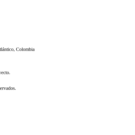
tlántico, Colombia
yecto.
ervados.